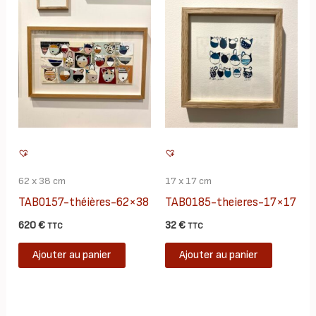
variations.
Les
options
peuvent
être
choisies
sur
la
page
62 x 38 cm
17 x 17 cm
du
TAB0157-théières-62×38
TAB0185-theieres-17×17
produit
620
€
32
€
TTC
TTC
Ajouter au panier
Ajouter au panier