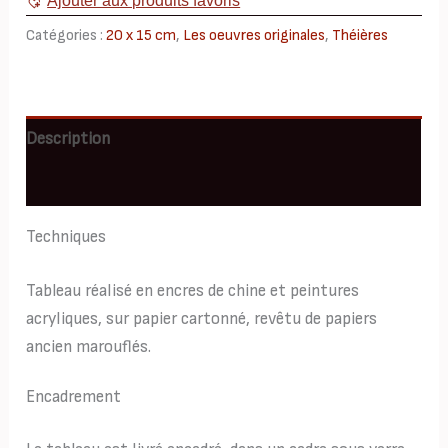
Ajouter aux produits favoris
20x15
Catégories :
20 x 15 cm
,
Les oeuvres originales
,
Théières
Description
Informations complémentaires
Techniques
Tableau réalisé en encres de chine et peintures
acryliques, sur papier cartonné, revêtu de papiers
ancien marouflés.
Encadrement