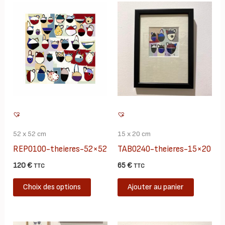
52 x 52 cm
15 x 20 cm
REP0100-theieres-52×52
TAB0240-theieres-15×20
120
€
65
€
TTC
TTC
Ce
Choix des options
Ajouter au panier
produit
a
plusieurs