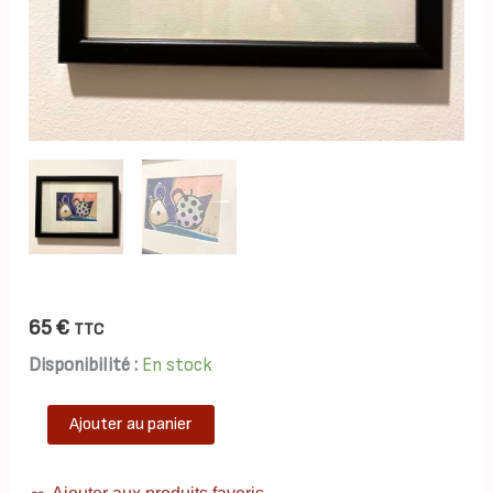
65
€
TTC
Disponibilité :
En stock
quantité
Ajouter au panier
de
TAB0241-
theieres-