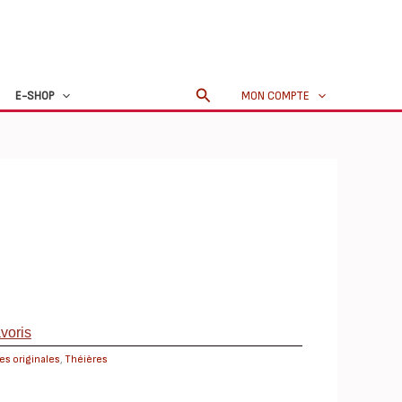
TAB0243-
theieres-
15x20
Rechercher
E-SHOP
MON COMPTE
avoris
es originales
,
Théières