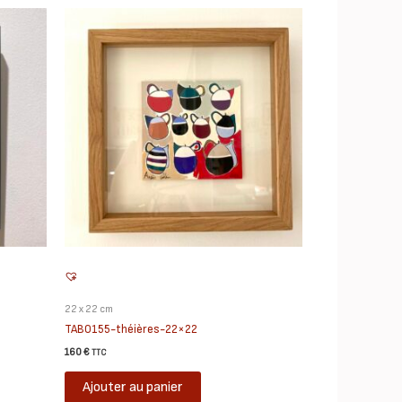
22 x 22 cm
TAB0155-théières-22×22
160
€
TTC
Ajouter au panier