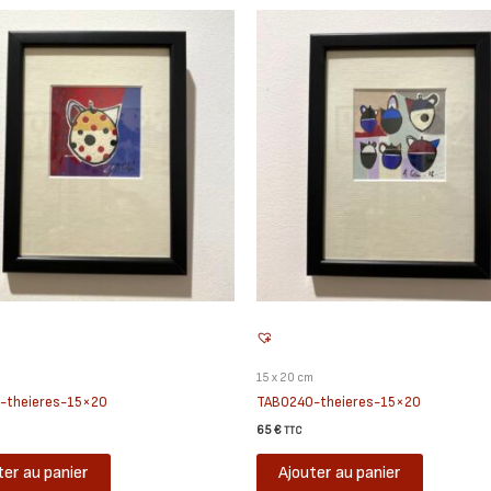
m
15 x 20 cm
-theieres-15×20
TAB0240-theieres-15×20
65
€
TTC
ter au panier
Ajouter au panier