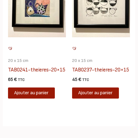
20 x 15 cm
20 x 15 cm
TAB0241-theieres-20×15
TAB0237-theieres-20×15
65
€
45
€
TTC
TTC
Ajouter au panier
Ajouter au panier