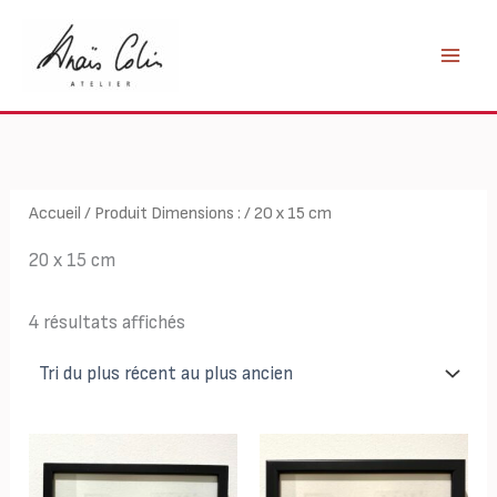
Aller
au
contenu
Accueil
/ Produit Dimensions : / 20 x 15 cm
20 x 15 cm
Trié
4 résultats affichés
du
plus
récent
au
plus
ancien