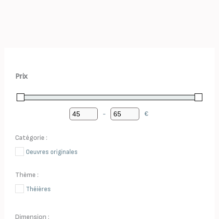
Prix
-
€
Minimum Price
Maximum Price
Catégorie :
Oeuvres originales
Thème :
Théières
Dimension :