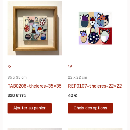
35 x 35 cm
22 x 22 cm
TAB0206-theieres-35×35
REP0107-theieres-22×22
320
€
40
€
TTC
Ce
Ajouter au panier
Choix des options
produit
a
plusieur