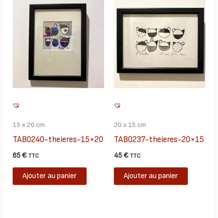
variatio
Les
options
peuvent
être
choisies
sur
la
page
15 x 20 cm
20 x 15 cm
du
TAB0240-theieres-15×20
TAB0237-theieres-20×15
produit
65
€
45
€
TTC
TTC
Ajouter au panier
Ajouter au panier