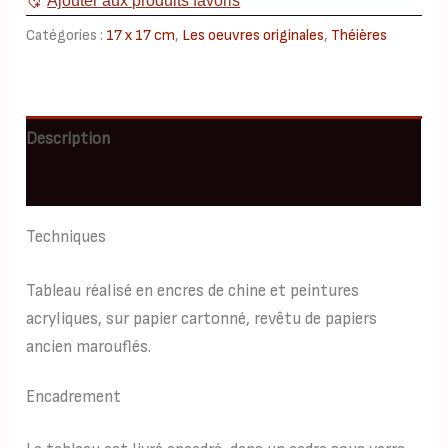
Ajouter aux produits favoris
17x17
Catégories :
17 x 17 cm
,
Les oeuvres originales
,
Théières
Description
Informations complémentaires
Techniques
Tableau réalisé en encres de chine et peintures
acryliques, sur papier cartonné, revêtu de papiers
ancien marouflés.
Encadrement