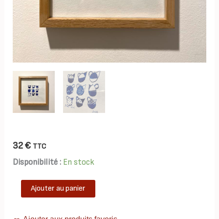
32
€
TTC
Disponibilité :
En stock
quantité
Ajouter au panier
de
TAB0184-
theieres-