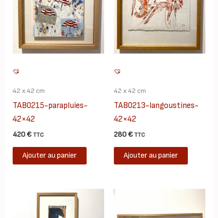
42 x 42 cm
42 x 42 cm
TAB0215-parapluies-
TAB0213-langoustines-
42×42
42×42
420
€
280
€
TTC
TTC
Ajouter au panier
Ajouter au panier