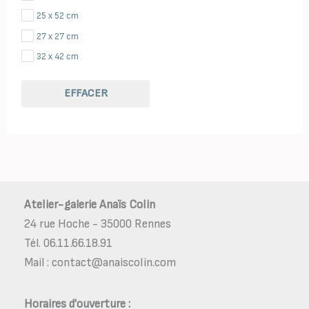
Poules
25 x 52 cm
Théières
27 x 27 cm
32 x 42 cm
32 x 32 cm
EFFACER
35 x 35 cm
40 x 40 cm
41 x 52 cm
42 x 42 cm
42 x 32 cm
47 x 37 cm
Atelier-galerie Anaïs Colin
50 x 23 cm
24 rue Hoche - 35000 Rennes
52 x 52 cm
Tél. 06.11.66.18.91
Mail : contact@anaiscolin.com
52 x 25 cm
62 x 38 cm
Horaires d'ouverture :
64 x 24 cm