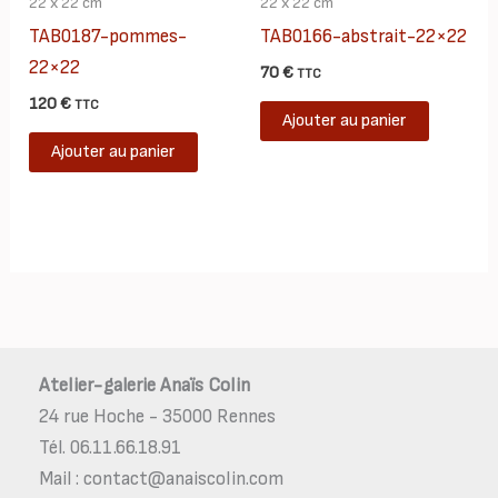
22 x 22 cm
22 x 22 cm
TAB0187-pommes-
TAB0166-abstrait-22×22
22×22
70
€
TTC
120
€
TTC
Ajouter au panier
Ajouter au panier
Atelier-galerie Anaïs Colin
24 rue Hoche - 35000 Rennes
Tél. 06.11.66.18.91
Mail : contact@anaiscolin.com