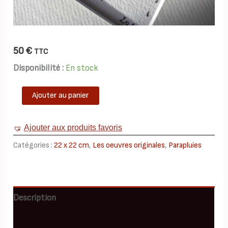
50
€
TTC
Disponibilité :
En stock
quantité
Ajouter au panier
de
TAB0091-
parapluies-
Ajouter aux produits favoris
22x22
Catégories :
22 x 22 cm
,
Les oeuvres originales
,
Parapluies
Description
Informations complémentaires