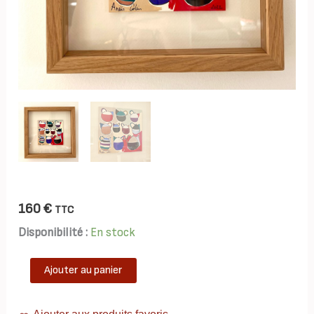
160
€
TTC
Disponibilité :
En stock
quantité
Ajouter au panier
de
TAB0155-
théières-