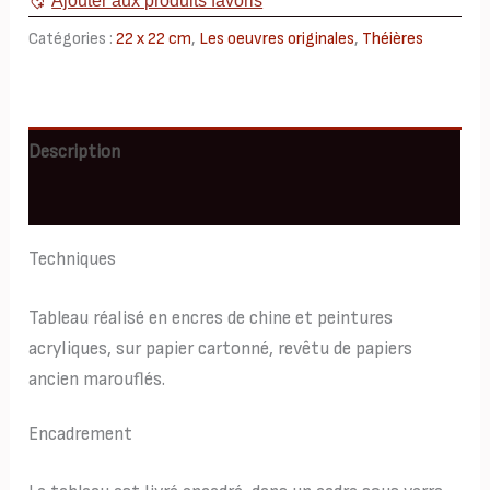
Ajouter aux produits favoris
22x22
Catégories :
22 x 22 cm
,
Les oeuvres originales
,
Théières
Description
Informations complémentaires
Techniques
Tableau réalisé en encres de chine et peintures
acryliques, sur papier cartonné, revêtu de papiers
ancien marouflés.
Encadrement