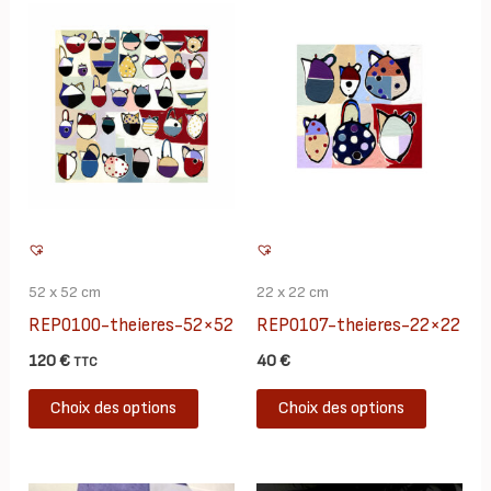
52 x 52 cm
22 x 22 cm
REP0100-theieres-52×52
REP0107-theieres-22×22
120
€
40
€
TTC
Ce
Ce
Choix des options
Choix des options
produit
produit
a
a
plusieurs
plusieur