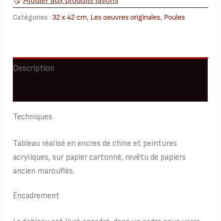
Ajouter aux produits favoris
32x42
Catégories :
32 x 42 cm
,
Les oeuvres originales
,
Poules
Description
Informations complémentaires
Techniques
Tableau réalisé en encres de chine et peintures
acryliques, sur papier cartonné, revêtu de papiers
ancien marouflés.
Encadrement