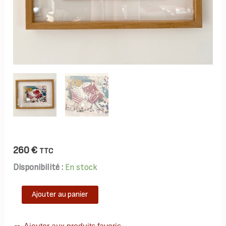
260
€
TTC
Disponibilité :
En stock
quantité
Ajouter au panier
de
TAB152-
poules-