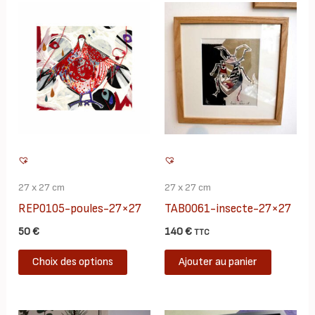
27 x 27 cm
27 x 27 cm
REP0105-poules-27×27
TAB0061-insecte-27×27
50
€
140
€
TTC
Ce
Choix des options
Ajouter au panier
produit
a
plusieurs