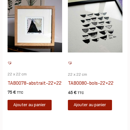
variations.
Les
options
peuvent
être
choisies
sur
la
page
22 x 22 cm
22 x 22 cm
du
TAB0078-abstrait-22×22
TAB0080-bols-22×22
produit
75
€
45
€
TTC
TTC
Ajouter au panier
Ajouter au panier