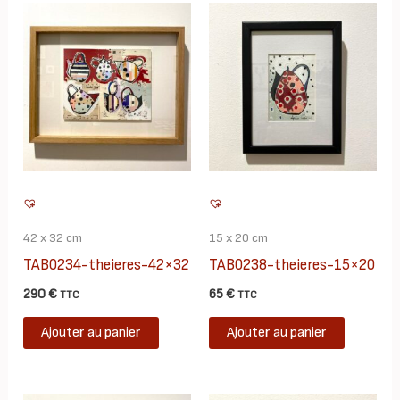
42 x 32 cm
15 x 20 cm
TAB0234-theieres-42×32
TAB0238-theieres-15×20
290
€
65
€
TTC
TTC
Ajouter au panier
Ajouter au panier