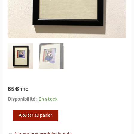
65
€
TTC
Disponibilité :
En stock
quantité
Ajouter au panier
de
TAB0246-
theieres-