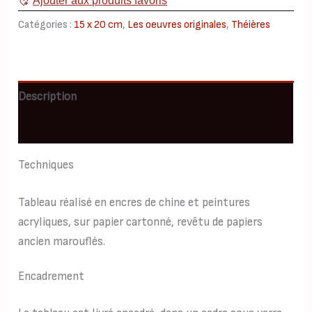
Ajouter aux produits favoris
15x20
Catégories :
15 x 20 cm
,
Les oeuvres originales
,
Théières
Description
Informations complémentaires
Techniques
Tableau réalisé en encres de chine et peintures
acryliques, sur papier cartonné, revêtu de papiers
ancien marouflés.
Encadrement