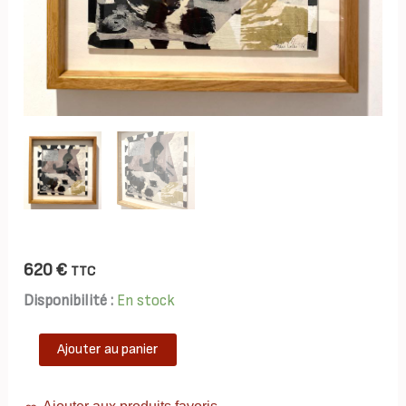
620
€
TTC
Disponibilité :
En stock
quantité
Ajouter au panier
de
TAB0218-
abstrait-