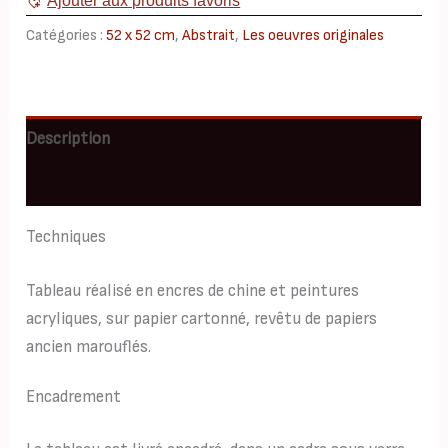
Ajouter aux produits favoris
52x52
Catégories :
52 x 52 cm
,
Abstrait
,
Les oeuvres originales
Description
Informations complémentaires
Techniques
Tableau réalisé en encres de chine et peintures
acryliques, sur papier cartonné, revêtu de papiers
ancien marouflés.
Encadrement