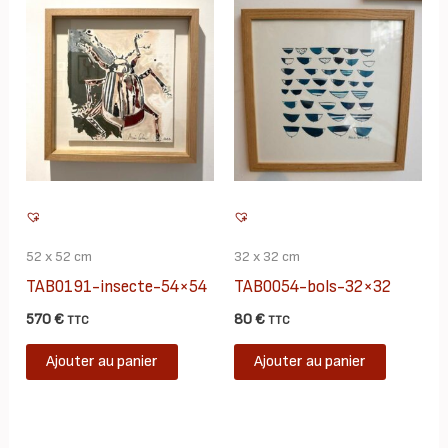
52 x 52 cm
32 x 32 cm
TAB0191-insecte-54×54
TAB0054-bols-32×32
570
€
80
€
TTC
TTC
Ajouter au panier
Ajouter au panier