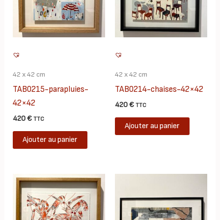
42 x 42 cm
42 x 42 cm
TAB0215-parapluies-
TAB0214-chaises-42×42
42×42
420
€
TTC
420
€
TTC
Ajouter au panier
Ajouter au panier