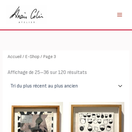
Aller
au
contenu
Accueil
/
E-Shop
/ Page 3
Trié
Affichage de 25–36 sur 120 résultats
du
plus
récent
au
plus
ancien