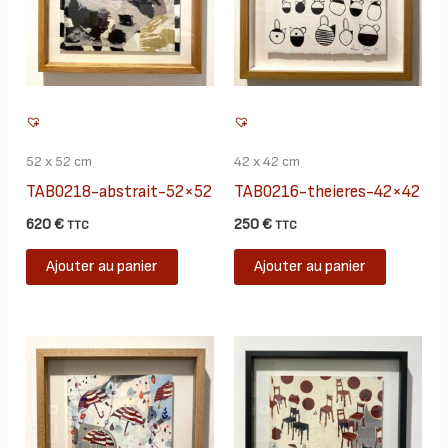
52 x 52 cm
42 x 42 cm
TAB0218-abstrait-52×52
TAB0216-theieres-42×42
620
€
250
€
TTC
TTC
Ajouter au panier
Ajouter au panier