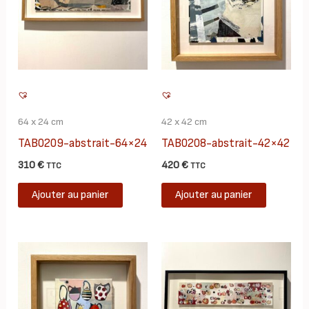
64 x 24 cm
42 x 42 cm
TAB0209-abstrait-64×24
TAB0208-abstrait-42×42
310
€
420
€
TTC
TTC
Ajouter au panier
Ajouter au panier