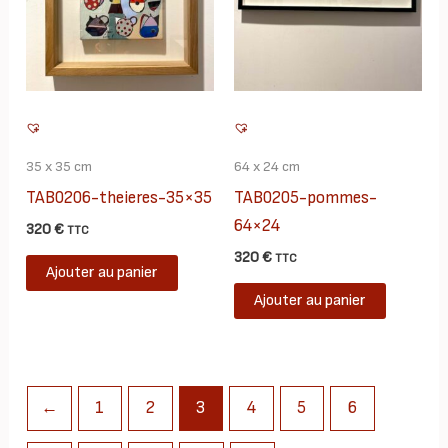
35 x 35 cm
64 x 24 cm
TAB0206-theieres-35×35
TAB0205-pommes-
64×24
320
€
TTC
320
€
TTC
Ajouter au panier
Ajouter au panier
←
1
2
3
4
5
6