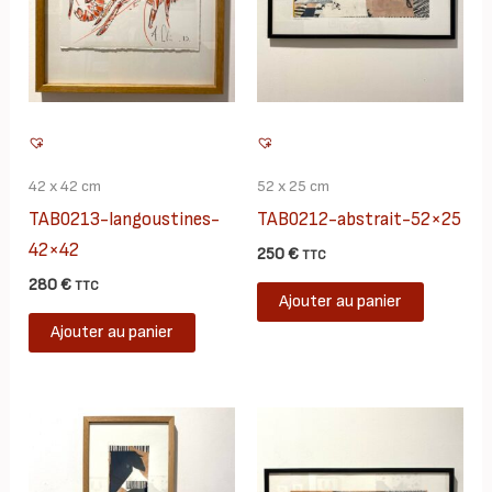
42 x 42 cm
52 x 25 cm
TAB0213-langoustines-
TAB0212-abstrait-52×25
42×42
250
€
TTC
280
€
TTC
Ajouter au panier
Ajouter au panier