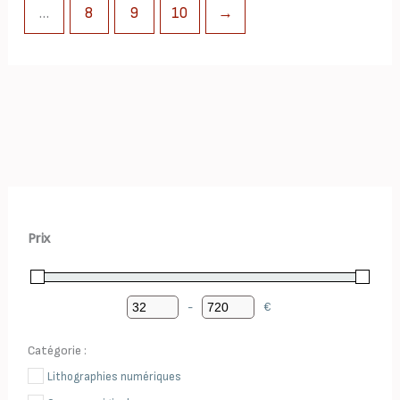
…
8
9
10
→
Prix
-
€
Minimum Price
Maximum Price
Catégorie :
Lithographies numériques