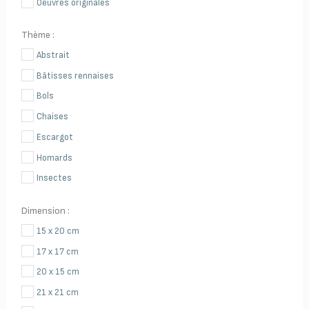
Oeuvres originales
Thème :
Abstrait
Bâtisses rennaises
Bols
Chaises
Escargot
Homards
Insectes
Langoustines
Dimension :
Maisons en volume
15 x 20 cm
Oiseaux
17 x 17 cm
Parapluies
20 x 15 cm
Pommes
21 x 21 cm
Poules