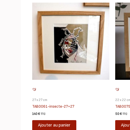
27 x 27 cm
22 x 22 c
TAB0061-insecte-27×27
TAB0079
140
€
50
€
TTC
TTC
Ajouter au panier
Ajou