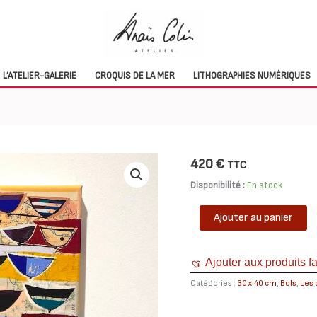
L’ATELIER-GALERIE
CROQUIS DE LA MER
LITHOGRAPHIES NUMÉRIQUES
420
€
TTC
Disponibilité :
En stock
quantité
Ajouter au panier
de
TAB0222-
bols-
Ajouter aux produits f
30x40
Catégories :
30 x 40 cm
,
Bols
,
Les 