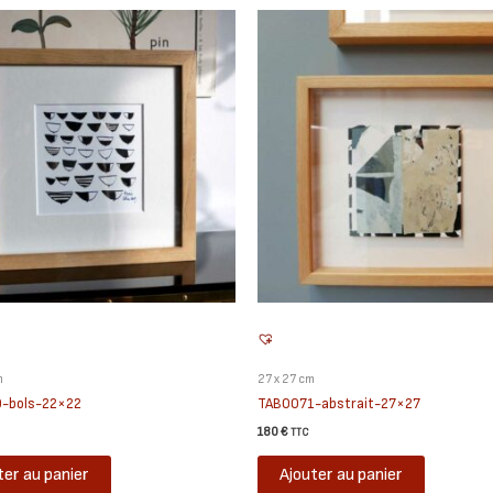
m
27 x 27 cm
-bols-22×22
TAB0071-abstrait-27×27
180
€
TTC
ter au panier
Ajouter au panier