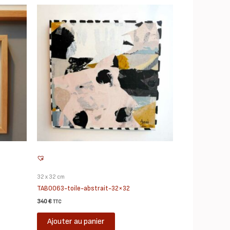
32 x 32 cm
TAB0063-toile-abstrait-32×32
340
€
TTC
Ajouter au panier