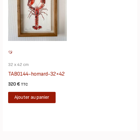
32 x 42 cm
TAB0144-homard-32×42
320
€
TTC
Ajouter au panier