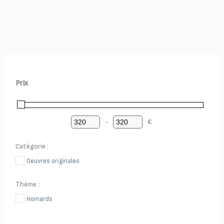
Prix
-
€
Minimum Price
Maximum Price
Catégorie :
Oeuvres originales
Thème :
Homards