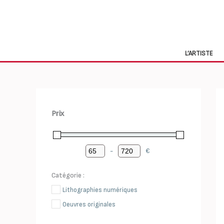
Aller
au
contenu
L’ARTISTE
Prix
-
€
Minimum Price
Maximum Price
Catégorie :
Lithographies numériques
Oeuvres originales