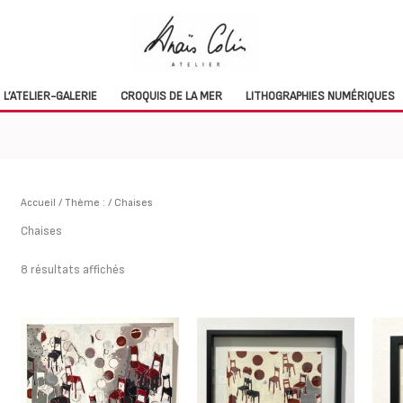
L’ATELIER-GALERIE
CROQUIS DE LA MER
LITHOGRAPHIES NUMÉRIQUES
Accueil
/
Thème :
/ Chaises
Chaises
Trié
8 résultats affichés
du
plus
récent
au
plus
ancien