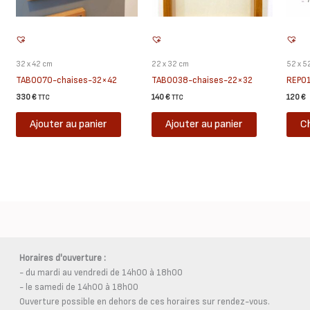
32 x 42 cm
22 x 32 cm
52 x 5
TAB0070-chaises-32×42
TAB0038-chaises-22×32
REP0
330
€
140
€
120
€
TTC
TTC
Ajouter au panier
Ajouter au panier
Ch
Horaires d'ouverture :
- du mardi au vendredi de 14h00 à 18h00
- le samedi de 14h00 à 18h00
Ouverture possible en dehors de ces horaires sur rendez-vous.