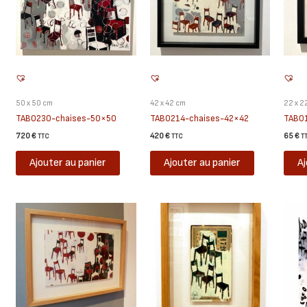
50 x 50 cm
42 x 42 cm
22 x 2
TAB0230-chaises-50×50
TAB0214-chaises-42×42
TAB0
720
€
420
€
65
€
TTC
TTC
T
Ajouter au panier
Ajouter au panier
Aj