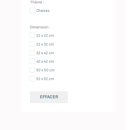
Thème :
Chaises
Dimension :
22 x 22 cm
22 x 32 cm
32 x 42 cm
42 x 42 cm
50 x 50 cm
52 x 52 cm
EFFACER