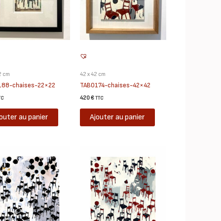
2 cm
42 x 42 cm
188-chaises-22×22
TAB0174-chaises-42×42
420
€
TC
TTC
outer au panier
Ajouter au panier