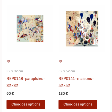
plus
ancien
32 x 32 cm
52 x 52 cm
REP0148-parapluies-
REP0141-maisons-
32×32
52×52
60
€
120
€
Ce
Ce
Choix des options
Choix des options
produit
produit