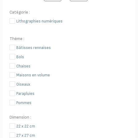
Minimum Price
Maximum Price
Catégorie :
Lithographies numériques
Thème :
Bâtisses rennaises
Bols
Chaises
Maisons en volume
Oiseaux
Parapluies
Pommes
Poules
Dimension :
Théières
22 x 22 cm
27 x 27 cm