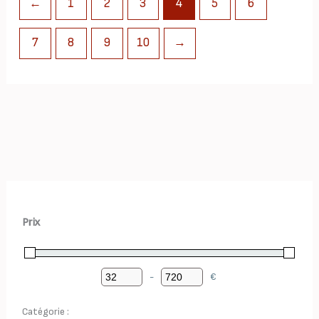
←
1
2
3
4
5
6
7
8
9
10
→
Prix
-
€
Minimum Price
Maximum Price
Catégorie :