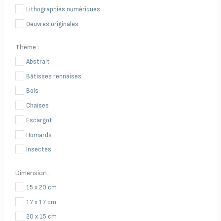
Lithographies numériques
Oeuvres originales
Thème :
Abstrait
Bâtisses rennaises
Bols
Chaises
Escargot
Homards
Insectes
Langoustines
Dimension :
Maisons en volume
15 x 20 cm
Oiseaux
17 x 17 cm
Parapluies
20 x 15 cm