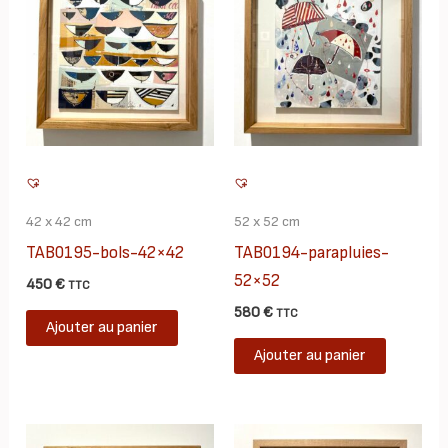
42 x 42 cm
52 x 52 cm
TAB0195-bols-42×42
TAB0194-parapluies-
52×52
450
€
TTC
580
€
TTC
Ajouter au panier
Ajouter au panier