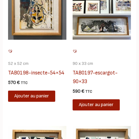
52 x 52 cm
90 x 33 cm
TAB0198-insecte-54×54
TAB0197-escargot-
90×33
570
€
TTC
590
€
TTC
Ajouter au panier
Ajouter au panier