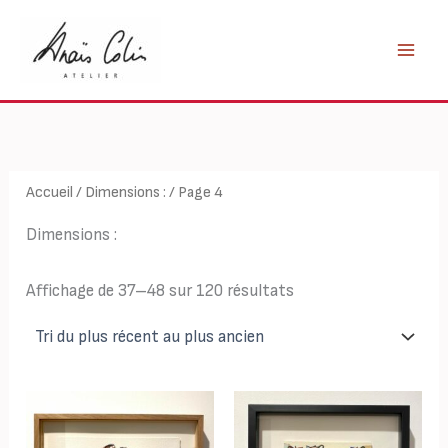
Aller
au
contenu
Accueil
/
Dimensions :
/ Page 4
Dimensions :
Trié
Affichage de 37–48 sur 120 résultats
du
plus
récent
au
plus
ancien