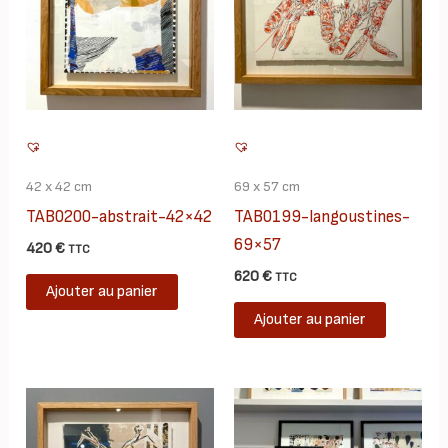
42 x 42 cm
69 x 57 cm
TAB0200-abstrait-42×42
TAB0199-langoustines-
69×57
420
€
TTC
620
€
TTC
Ajouter au panier
Ajouter au panier