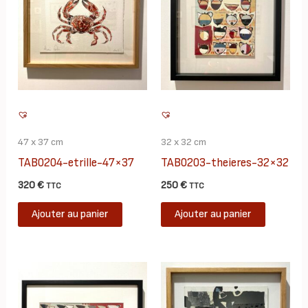
47 x 37 cm
32 x 32 cm
TAB0204-etrille-47×37
TAB0203-theieres-32×32
320
€
250
€
TTC
TTC
Ajouter au panier
Ajouter au panier