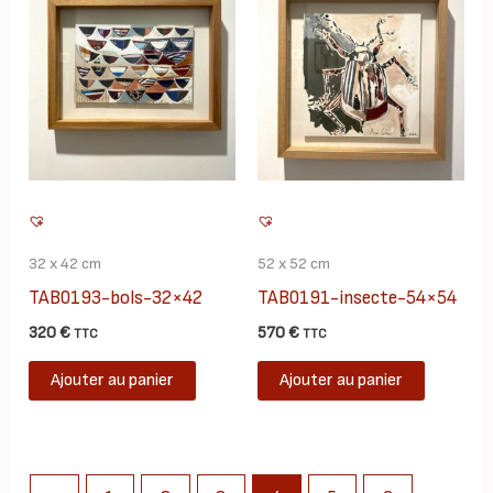
32 x 42 cm
52 x 52 cm
TAB0193-bols-32×42
TAB0191-insecte-54×54
320
€
570
€
TTC
TTC
Ajouter au panier
Ajouter au panier