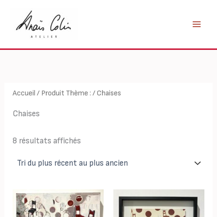
Aller
au
contenu
Accueil
/ Produit Thème : / Chaises
Chaises
Trié
8 résultats affichés
du
plus
récent
au
plus
ancien