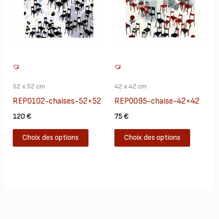
52 x 52 cm
42 x 42 cm
REP0102-chaises-52×52
REP0095-chaise-42×42
120
€
75
€
Ce
Ce
Choix des options
Choix des options
produit
produit
a
a
plusieurs
plusieur
variations.
variatio
Les
Les
options
options