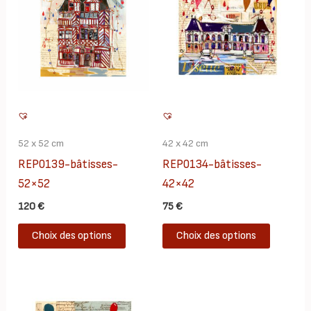
52 x 52 cm
42 x 42 cm
REP0139-bâtisses-
REP0134-bâtisses-
52×52
42×42
120
€
75
€
Ce
Ce
Choix des options
Choix des options
produit
produit
a
a
plusieurs
plusieur
variations.
variatio