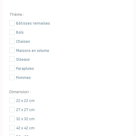
Thème :
Bâtisses rennaises
Bols
Chaises
Maisons en volume
Oiseaux
Parapluies
Pommes
Poules
Dimension :
Théières
22 x 22 cm
27 x 27 cm
32 x 32 cm
42 x 42 cm